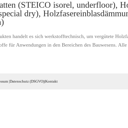
tten (STEICO isorel, underfloor), 
, special dry), Holzfasereinblasdämmu
n)
ukten handelt es sich werkstofftechnisch, um vergütete Hol
ffe für Anwendungen in den Bereichen des Bauwesens. Alle U
essum
|
Datenschutz (DSGVO)
|
Kontakt