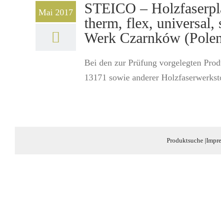
STEICO – Holzfaserpla
Mai 2017
therm, flex, universal
Werk Czarnków (Pole
Bei den zur Prüfung vorgelegten Prod
13171 sowie anderer Holzfaserwerksto
Produktsuche
|
Impr