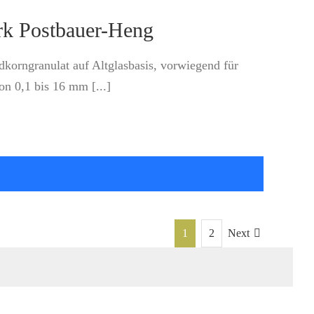
rk Postbauer-Heng
dkorngranulat auf Altglasbasis, vorwiegend für
n 0,1 bis 16 mm [...]
1
2
Next