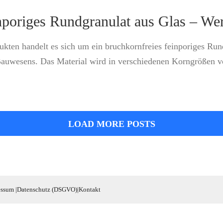
nporiges Rundgranulat aus Glas – We
ukten handelt es sich um ein bruchkornfreies feinporiges Run
uwesens. Das Material wird in verschiedenen Korngrößen vo
LOAD MORE POSTS
essum
|
Datenschutz (DSGVO)
|
Kontakt