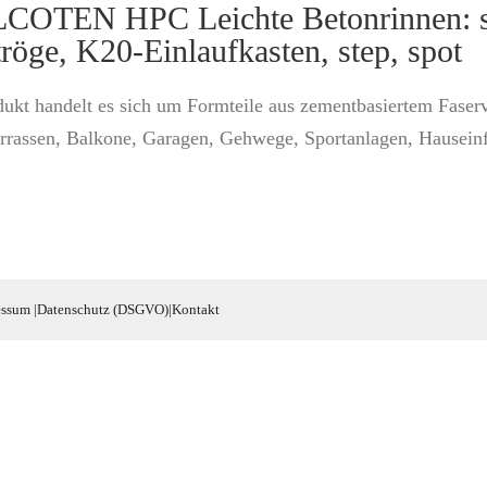
COTEN HPC Leichte Betonrinnen: self,
tröge, K20-Einlaufkasten, step, spot
dukt handelt es sich um Formteile aus zementbasiertem Fase
rrassen, Balkone, Garagen, Gehwege, Sportanlagen, Hausein
essum
|
Datenschutz (DSGVO)
|
Kontakt